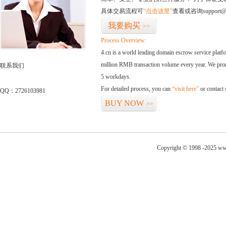
具体交易流程可
“点击这里”
查看或咨询support@
我要购买
>>
Process Overview:
4.cn is a world leading domain escrow service plat
million RMB transaction volume every year. We promi
联系我们
5 workdays.
For detailed process, you can
“visit here”
or contact
QQ：2726103981
BUY NOW
>>
Copyright © 1998 -2025 ww