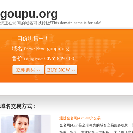
goupu.org
您正在访问的域名可以转让!This domain name is for sale!
一口价出售中！
域名
goupu.org
Domain Name:
售价
CNY 6497.00
Listing Price:
立即购买
BUY NOW
>>
>>
域名交易方式：
通过金名网(4.cn) 中介交易
金名网(4.cn)是全球领先的域名交易服务机
简单、安全、专业的第三方服务！ 为了保证交